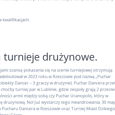
 kwalifikacjach:
 turnieje drużynowe.
acjami szansę pokazania się na scenie turniejowej otrzymują
adebiutował w 2023 roku w Rzeszowie pod nazwą „Puchar
 obiekty Dancer – 3 graczy w drużynie). Puchar Dancera prze
 choćby turniej par w Lublinie, gdzie zespoły grają 2 przeci
olności armii między sobą czy Puchar Uranopolis, który w
rmę drużynową. No! Już wystarczy tego meandrowania. 30 maj
ja Pucharu Dancera w Rzeszowie oraz Turniej Miast Dzikieg
onej Górze.