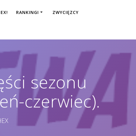
EX!
RANKINGI
ZWYCIĘZCY
ęści sezonu
eń-czerwiec).
HEX