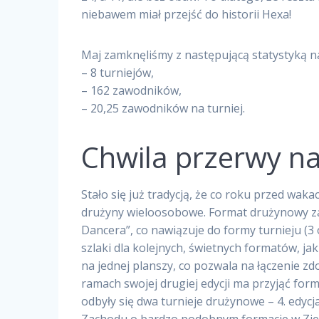
niebawem miał przejść do historii Hexa!
Maj zamknęliśmy z następującą statystyką na
– 8 turniejów,
– 162 zawodników,
– 20,25 zawodników na turniej.
Chwila przerwy na
Stało się już tradycją, że co roku przed wak
drużyny wieloosobowe. Format drużynowy z
Dancera”, co nawiązuje do formy turnieju (3
szlaki dla kolejnych, świetnych formatów, jak
na jednej planszy, co pozwala na łączenie zd
ramach swojej drugiej edycji ma przyjąć fo
odbyły się dwa turnieje drużynowe – 4. edyc
Zachodu o bardzo podobnym formacie w Ziel