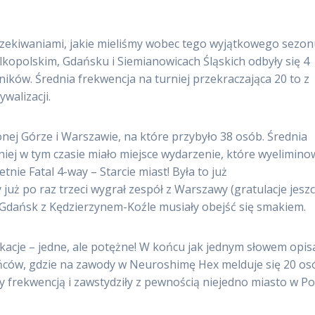
zekiwaniami, jakie mieliśmy wobec tego wyjątkowego sezon
lkopolskim, Gdańsku i Siemianowicach Śląskich odbyły się 4
ników. Średnia frekwencja na turniej przekraczająca 20 to z
walizacji.
lonej Górze i Warszawie, na które przybyło 38 osób. Średnia
niej w tym czasie miało miejsce wydarzenie, które wyelimino
etnie Fatal 4-way – Starcie miast! Była to już
już po raz trzeci wygrał zespół z Warszawy (gratulacje jesz
a i Gdańsk z Kędzierzynem-Koźle musiały obejść się smakiem.
fikacje – jedne, ale potężne! W końcu jak jednym słowem opis
kańców, gdzie na zawody w Neuroshimę Hex melduje się 20 os
frekwencją i zawstydziły z pewnością niejedno miasto w Po