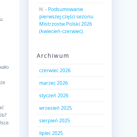
H.
-
Podsumowanie
pierwszej części sezonu
u.
Mistrzostw Polski 2026
(kwiecień-czerwiec).
Archiwum
wało
czerwiec 2026
cze
marzec 2026
styczeń 2026
ać
wrzesień 2025
ób?
sierpień 2025
lsce.
lipiec 2025