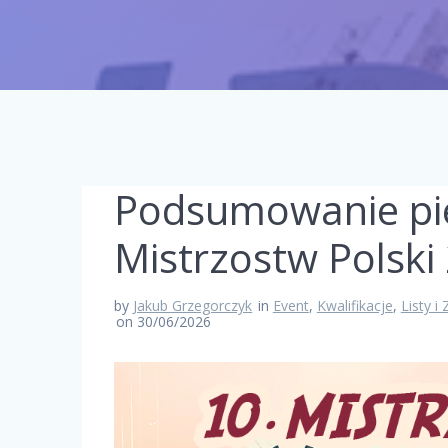
Podsumowanie pie
Mistrzostw Polski
by
Jakub Grzegorczyk
in
Event
,
Kwalifikacje
,
Listy i
on 30/06/2026