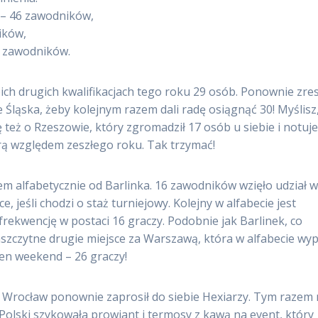
e – 46 zawodników,
ików,
3 zawodników.
ich drugich kwalifikacjach tego roku 29 osób. Ponownie zre
e Śląska, żeby kolejnym razem dali radę osiągnąć 30! Myślisz
 też o Rzeszowie, który zgromadził 17 osób u siebie i notuj
ą względem zeszłego roku. Tak trzymać!
m alfabetycznie od Barlinka. 16 zawodników wzięło udział 
, jeśli chodzi o staż turniejowy. Kolejny w alfabecie jest
ekwencję w postaci 16 graczy. Podobnie jak Barlinek, co
zaszczytne drugie miejsce za Warszawą, która w alfabecie wy
 ten weekend – 26 graczy!
j. Wrocław ponownie zaprosił do siebie Hexiarzy. Tym razem 
a Polski szykowała prowiant i termosy z kawą na event, który