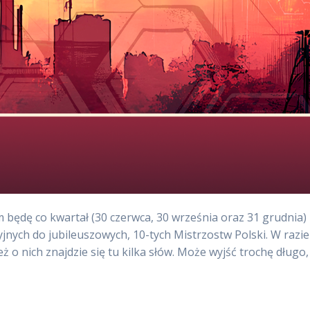
 będę co kwartał (30 czerwca, 30 września oraz 31 grudnia)
jnych do jubileuszowych, 10-tych Mistrzostw Polski. W razie
o nich znajdzie się tu kilka słów. Może wyjść trochę długo,