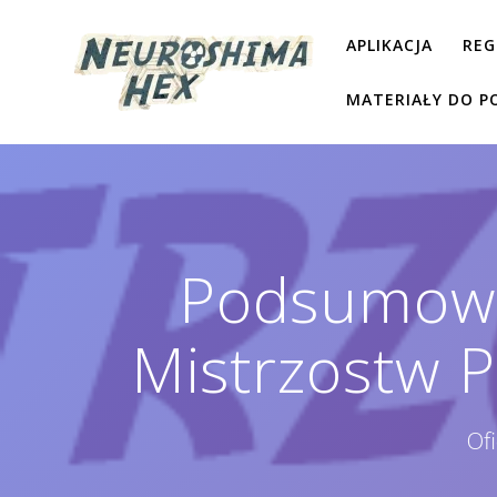
Przejdź
do
APLIKACJA
REG
treści
MATERIAŁY DO P
Podsumowan
Mistrzostw P
Of