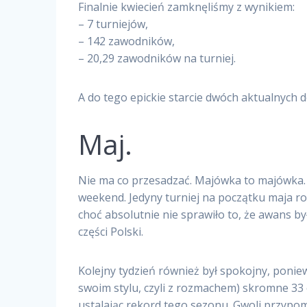
Finalnie kwiecień zamknęliśmy z wynikiem:
– 7 turniejów,
– 142 zawodników,
– 20,29 zawodników na turniej.
A do tego epickie starcie dwóch aktualnych
Maj.
Nie ma co przesadzać. Majówka to majówka. 
weekend. Jedyny turniej na początku maja r
choć absolutnie nie sprawiło to, że awans b
części Polski.
Kolejny tydzień również był spokojny, ponie
swoim stylu, czyli z rozmachem) skromne 33 
ustalając rekord tego sezonu. Gwoli przypom