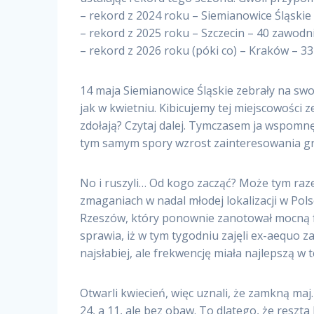
– rekord z 2024 roku – Siemianowice Śląski
– rekord z 2025 roku – Szczecin – 40 zawodn
– rekord z 2026 roku (póki co) – Kraków – 3
14 maja Siemianowice Śląskie zebrały na swo
jak w kwietniu. Kibicujemy tej miejscowości z
zdołają? Czytaj dalej. Tymczasem ja wspomnę
tym samym spory wzrost zainteresowania gr
No i ruszyli… Od kogo zacząć? Może tym raze
zmaganiach w nadal młodej lokalizacji w Polsce
Rzeszów, który ponownie zanotował mocną fr
sprawia, iż w tym tygodniu zajęli ex-aequo 
najsłabiej, ale frekwencję miała najlepszą w
Otwarli kwiecień, więc uznali, że zamkną ma
24, a 11, ale bez obaw. To dlatego, że reszt