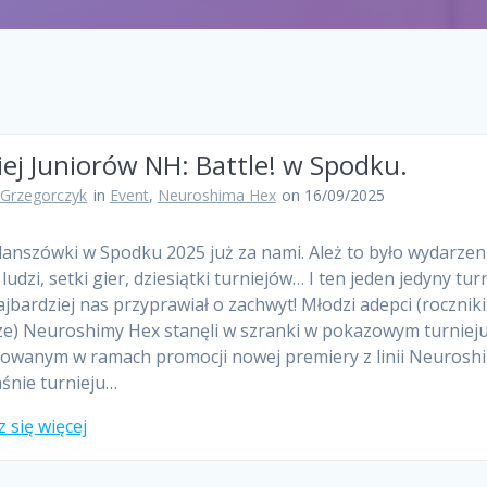
ej Juniorów NH: Battle! w Spodku.
 Grzegorczyk
in
Event
,
Neuroshima Hex
on 16/09/2025
lanszówki w Spodku 2025 już za nami. Ależ to było wydarzeni
ludzi, setki gier, dziesiątki turniejów… I ten jeden jedyny turn
ajbardziej nas przyprawiał o zachwyt! Młodzi adepci (rocznik
ze) Neuroshimy Hex stanęli w szranki w pokazowym turnieju
owanym w ramach promocji nowej premiery z linii Neurosh
aśnie turnieju…
 się więcej