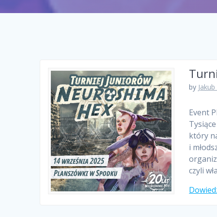
Turni
by
Jakub
Event P
Tysiące 
który n
i młods
organiz
czyli wł
Dowiedz