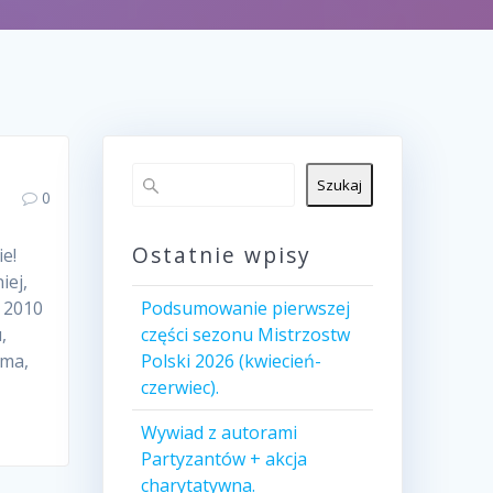
Szukaj
0
Ostatnie wpisy
e!
iej,
i 2010
Podsumowanie pierwszej
,
części sezonu Mistrzostw
ima,
Polski 2026 (kwiecień-
czerwiec).
Wywiad z autorami
Partyzantów + akcja
charytatywna.