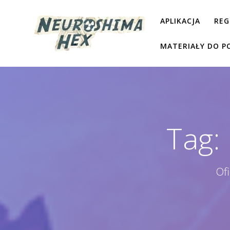
Przejdź
do
APLIKACJA
REG
treści
MATERIAŁY DO P
Tag:
Of