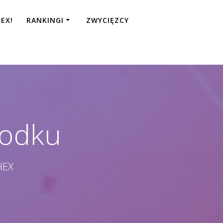
EX!
RANKINGI
ZWYCIĘZCY
podku
HEX