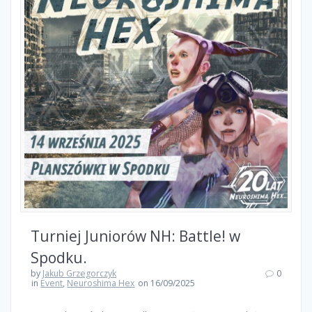
Turniej Juniorów NH: Battle! w
Spodku.
by
Jakub Grzegorczyk
0
in
Event
,
Neuroshima Hex
on 16/09/2025