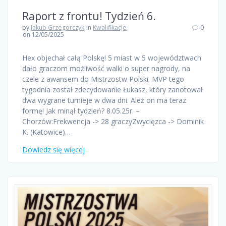
Raport z frontu! Tydzień 6.
by
Jakub Grzegorczyk
in
Kwalifikacje
0
on 12/05/2025
Hex objechał całą Polskę! 5 miast w 5 województwach
dało graczom możliwość walki o super nagrody, na
czele z awansem do Mistrzostw Polski. MVP tego
tygodnia został zdecydowanie Łukasz, który zanotował
dwa wygrane turnieje w dwa dni. Ależ on ma teraz
formę! Jak minął tydzień? 8.05.25r. –
Chorzów:Frekwencja -> 28 graczyZwycięzca -> Dominik
K. (Katowice)…
Dowiedz się więcej