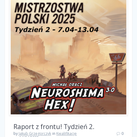
Raport z frontu! Tydzień 2.
by
Jakub Grzegorczyk
in
Kwalifikacje
0