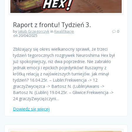
Raport z frontu! Tydzień 3.
by
Jakub Grzegorczyk
in
Kwalifikacje
0
on 20/04/2025
Zbliżający się okres wielkanocny sprawił, że trzeci
tydzień tegorocznych rozgrywek Neuroshima Hex był
już spokojniejszy, niż dwa poprzednie. Nie zabrakło
jednak emocji i epickich pojedynków! Ruszajmy z
krótką relacją z najświeższych turniejów. Jak minął
tydzień? 16.04.25r. – Lublin:Frekwencja -> 12
graczyZwycięzca -> Bartosz N. (Lublin)Awans ->
Bartosz N. (Lublin) 19.04.25r. – Gliwice:Frekwencja ->
24 graczyZwyciężczyni…
Dowiedz się więcej