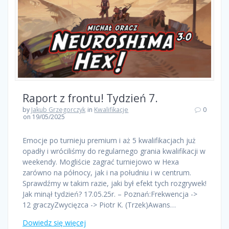
Raport z frontu! Tydzień 7.
by
Jakub Grzegorczyk
in
Kwalifikacje
0
on 19/05/2025
Emocje po turnieju premium i aż 5 kwalifikacjach już
opadły i wróciliśmy do regularnego grania kwalifikacji w
weekendy. Mogliście zagrać turniejowo w Hexa
zarówno na północy, jak i na południu i w centrum.
Sprawdźmy w takim razie, jaki był efekt tych rozgrywek!
Jak minął tydzień? 17.05.25r. – Poznań:Frekwencja ->
12 graczyZwycięzca -> Piotr K. (Trzek)Awans…
Dowiedz się więcej