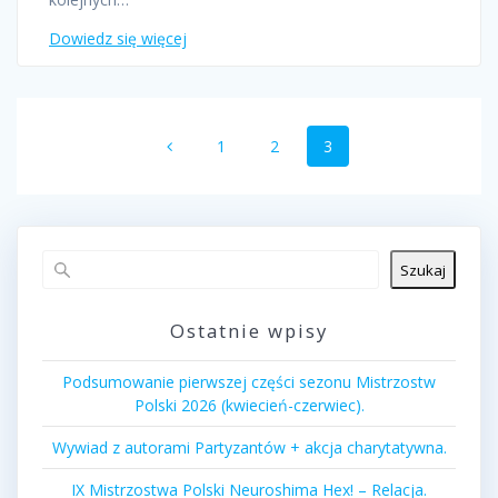
Dowiedz się więcej
Nawigacja
Strona
Strona
Strona
1
2
3
po
wpisach
Szukaj
Ostatnie wpisy
Podsumowanie pierwszej części sezonu Mistrzostw
Polski 2026 (kwiecień-czerwiec).
Wywiad z autorami Partyzantów + akcja charytatywna.
IX Mistrzostwa Polski Neuroshima Hex! – Relacja.