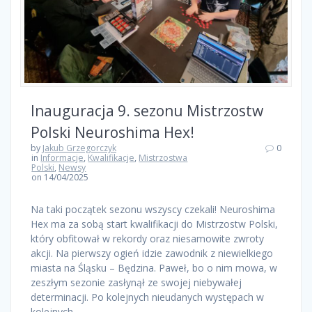
Inauguracja 9. sezonu Mistrzostw
Polski Neuroshima Hex!
by
Jakub Grzegorczyk
0
in
Informacje
,
Kwalifikacje
,
Mistrzostwa
Polski
,
Newsy
on 14/04/2025
Na taki początek sezonu wszyscy czekali! Neuroshima
Hex ma za sobą start kwalifikacji do Mistrzostw Polski,
który obfitował w rekordy oraz niesamowite zwroty
akcji. Na pierwszy ogień idzie zawodnik z niewielkiego
miasta na Śląsku – Będzina. Paweł, bo o nim mowa, w
zeszłym sezonie zasłynął ze swojej niebywałej
determinacji. Po kolejnych nieudanych występach w
kolejnych…