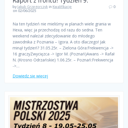
Raport z frontu! Tydzień 9.
by
Jakub Grzegorczyk
in
Kwalifikacje
0
on 02/06/2025
Na ten tydzień nie mieliśmy w planach wiele grania w
Hexa, więc ja przechodzę od razu do sedna. Ten
weekend należał zdecydowanie do młodego
zawodnika z Poznania – Igora. A oto dlaczego! Jak
minął tydzień? 31.05.25r. – Zielona Góra:Frekwencja ->
16 graczyZwycięzca -> Igor M. (Poznań)Awans -> Rafał
N. (Krosno Odrzańskie) 1.06.25r. – Poznań:Frekwencja
->…
Dowiedz się więcej