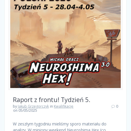
Raport z frontu! Tydzień 5.
by
Jakub Grzegorczyk
in
Kwalifikacje
0
on 05/05/2025
W zeszłym tygodniu mieliśmy sporo materiału do
analizy. W miniony weekend Neuroshima Hex (co