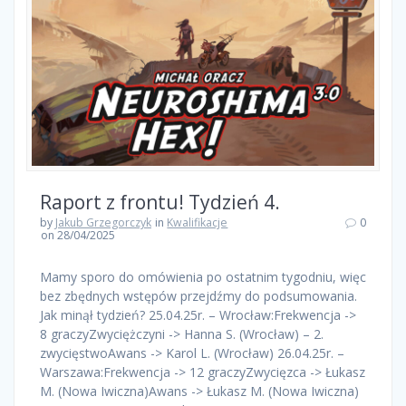
Raport z frontu! Tydzień 4.
by
Jakub Grzegorczyk
in
Kwalifikacje
0
on 28/04/2025
Mamy sporo do omówienia po ostatnim tygodniu, więc
bez zbędnych wstępów przejdźmy do podsumowania.
Jak minął tydzień? 25.04.25r. – Wrocław:Frekwencja ->
8 graczyZwyciężczyni -> Hanna S. (Wrocław) – 2.
zwycięstwoAwans -> Karol L. (Wrocław) 26.04.25r. –
Warszawa:Frekwencja -> 12 graczyZwycięzca -> Łukasz
M. (Nowa Iwiczna)Awans -> Łukasz M. (Nowa Iwiczna)